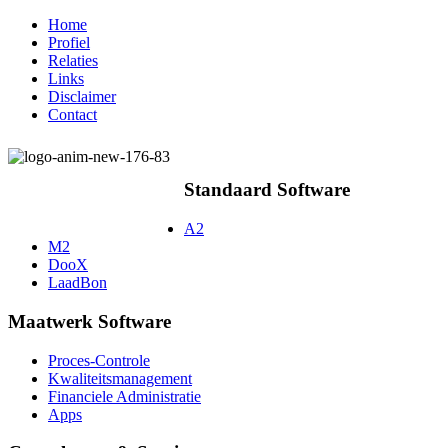
Home
Profiel
Relaties
Links
Disclaimer
Contact
Standaard Software
A2
M2
DooX
LaadBon
Maatwerk Software
Proces-Controle
Kwaliteitsmanagement
Financiele Administratie
Apps