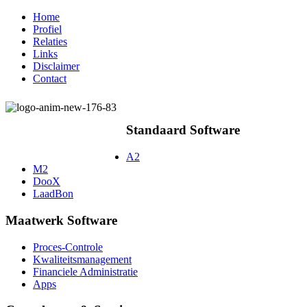
Home
Profiel
Relaties
Links
Disclaimer
Contact
Standaard Software
A2
M2
DooX
LaadBon
Maatwerk Software
Proces-Controle
Kwaliteitsmanagement
Financiele Administratie
Apps