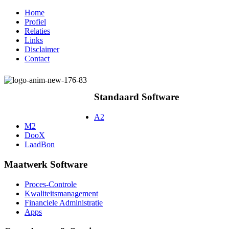
Home
Profiel
Relaties
Links
Disclaimer
Contact
Standaard Software
A2
M2
DooX
LaadBon
Maatwerk Software
Proces-Controle
Kwaliteitsmanagement
Financiele Administratie
Apps